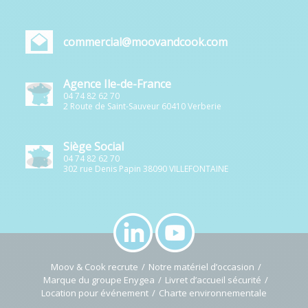
commercial@moovandcook.com
Agence Ile-de-France
04 74 82 62 70
2 Route de Saint-Sauveur 60410 Verberie
Siège Social
04 74 82 62 70
302 rue Denis Papin 38090 VILLEFONTAINE
Moov & Cook recrute
Notre matériel d’occasion
Marque du groupe Enygea
Livret d’accueil sécurité
Location pour événement
Charte environnementale