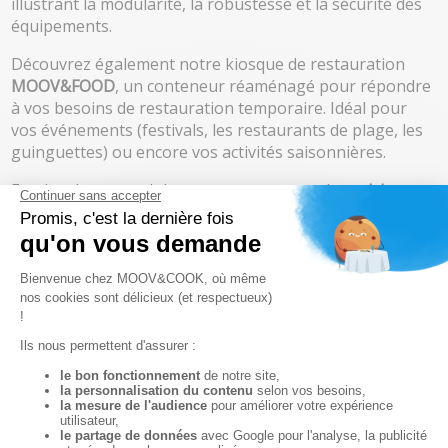
illustrant la modularité, la robustesse et la sécurité des
équipements.
Découvrez également notre kiosque de restauration
MOOV&FOOD
, un conteneur réaménagé pour répondre
à vos besoins de restauration temporaire. Idéal pour
vos événements (festivals, les restaurants de plage, les
guinguettes) ou encore vos activités saisonnières.
En plus de ces modules, nous proposons des
cuisines
complètes, comprenant des modules de préparation
froide, de lavage, de stockage ainsi que des chambres
froides.
Conçues pour répondre aux exigences des
cuisines professionnelles, nos installations allient
performance et adaptabilité, idéales pour vos projets de
cuisine collective ou événementielle.
NOTRE GAMME MODULAIRE !
Nos équipements de cuisine en action