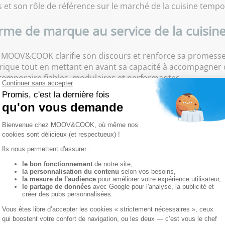
 et son rôle de référence sur le marché de la cuisine tempo
rme de marque au service de la cuisin
, MOOV&COOK clarifie son discours et renforce sa promesse
torique tout en mettant en avant sa capacité à accompagner
 temporaire fiables, modulaires et performantes.
primer plus clairement sa mission : garantir la continuité
emporaire. La marque s’adresse ainsi aussi bien aux restaura
rontés à des besoins spécifiques en cuisine temporaire.
Une identité visuelle modernisée
gne naturellement cette nouvelle plateforme de marque et met
leurs plus affirmée, typographies contemporaines et icono
ue.
 MOOV&COOK de se distinguer davantage sur un marché de la 
bilité, de réactivité et de robustesse qui sont au cœur des 