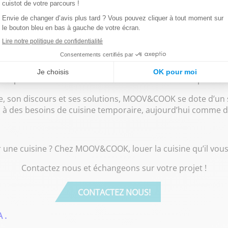
rence entre les supports digitaux, print et terrain.
irme sa vision d’avenir pour la cuis
rque et cette identité visuelle repensée, MOOV&COOK confi
e. Cette transformation n’est pas qu’esthétique : elle tradu
lence opérationnelle dans le domaine de la cuisine temporaire.
e, son discours et ses solutions, MOOV&COOK se dote d’un
 à des besoins de cuisine temporaire, aujourd’hui comme 
une cuisine ? Chez MOOV&COOK, louer la cuisine qu’il vous f
Contactez nous et échangeons sur votre projet !
CONTACTEZ NOUS!
A
.