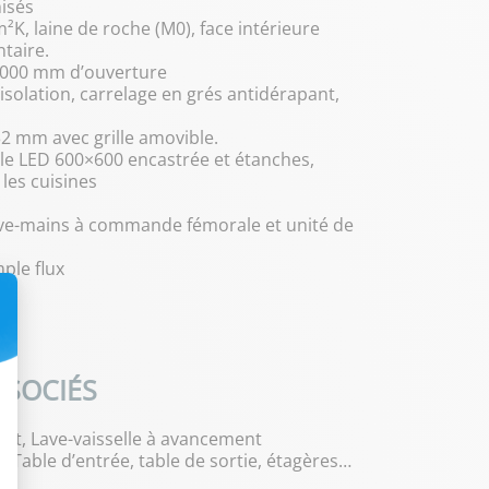
nisés
²K, laine de roche (M0), face intérieure
taire.
 1000 mm d’ouverture
isolation, carrelage en grés antidérapant,
32 mm avec grille amovible.
lle LED 600×600 encastrée et étanches,
les cuisines
ave-mains à commande fémorale et unité de
ple flux
SSOCIÉS
apot, Lave-vaisselle à avancement
, Table d’entrée, table de sortie, étagères…