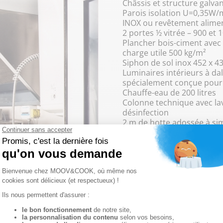
Châssis et structure galva
Parois isolation U=0,35W/m
INOX ou revêtement alimen
2 portes ½ vitrée – 900 et
Plancher bois-ciment avec 
charge utile 500 kg/m²
Siphon de sol inox 452 x 4
Luminaires intérieurs à da
spécialement conçue pour 
Chauffe-eau de 200 litres
Colonne technique avec l
désinfection
2 m de hotte adossée à sim
Ventilation haute et basse
ÉQUIPEMENTS A
Plonge, Lave-vaisselle à c
automatique, Lave-batterie