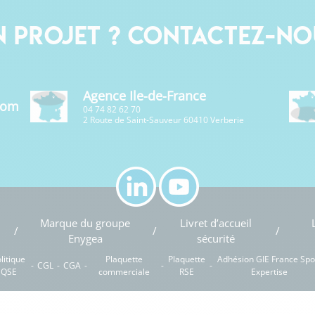
n projet ? Contactez-no
Agence Ile-de-France
com
04 74 82 62 70
2 Route de Saint-Sauveur 60410 Verberie
Marque du groupe
Livret d’accueil
Enygea
sécurité
litique
Plaquette
Plaquette
Adhésion GIE France Spo
CGL
CGA
QSE
commerciale
RSE
Expertise