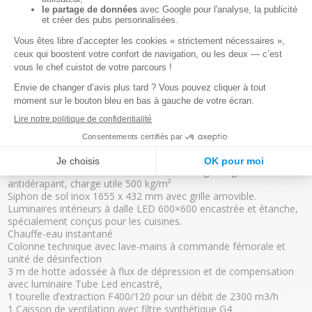
CARACTÉRISTIQUES
Dimensions extérieures : 3,76 m x 2,91 m
Châssis et structure galvanisés
Parois isolation U=0,35W/m²K, laine de roche (M0), face
intérieure INOX ou revêtement alimentaire.
2 portes ½ vitrée – 900 et 1000 mm d’ouverture
Plancher bois-ciment avec isolation, carrelage en grés
antidérapant, charge utile 500 kg/m²
Siphon de sol inox 1655 x 432 mm avec grille amovible.
Luminaires intérieurs à dalle LED 600×600 encastrée et étanche,
spécialement conçus pour les cuisines.
Chauffe-eau instantané
Colonne technique avec lave-mains à commande fémorale et
unité de désinfection
3 m de hotte adossée à flux de dépression et de compensation
avec luminaire Tube Led encastré,
1 tourelle d’extraction F400/120 pour un débit de 2300 m3/h
1 Caisson de ventilation avec filtre synthétique G4