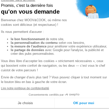
nuer à servir les salariés même pendant des travaux ou une
s sans interrompre le service de restauration.
e aux entreprises disposant d’une restauration collective i
Pour les établissements scolaires
er la continuité des repas pour les élèves tout au long de l
as sur place tout en respectant les normes sanitaires.
table avantage pour les collectivités.
Pour les établissements de santé
restauration reste essentielle au bon fonctionnement des é
 des patients et du personnel pendant des travaux ou une r
trictes d’hygiène et de sécurité alimentaire.