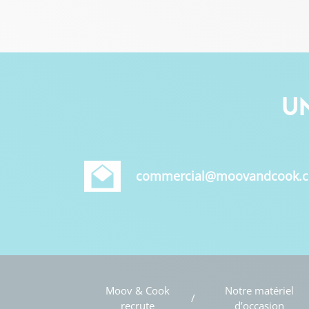
U
commercial@moovandcook.
Moov & Cook
Notre matériel
recrute
d’occasion