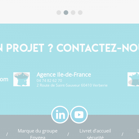
n projet ? Contactez-no
Agence Ile-de-France
com
04 74 82 62 70
2 Route de Saint-Sauveur 60410 Verberie
Marque du groupe
Livret d’accueil
Enygea
sécurité