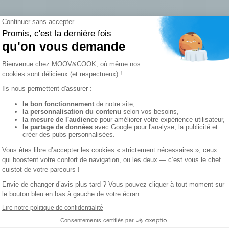
sine de qualité, robuste et récent, pour vos
 du matériel en panne, pallier une augmentation
t équiper vos points de restauration sur des
rvient en un rien de temps pour garantir la continuité
Ils nous font confiance